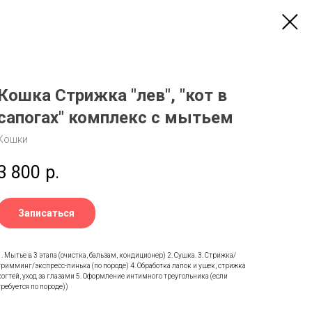
Кошка Стрижка "лев", "кот в
сапогах" комплекс с мытьем
Кошки
3 800
р.
Записаться
1. Мытье в 3 этапа (очистка, бальзам, кондиционер) 2. Сушка. 3. Стрижка/
тримминг/экспресс-линька (по породе) 4. Обработка лапок и ушек, стрижка
когтей, уход за глазами 5. Оформление интимного треугольника (если
требуется по породе))