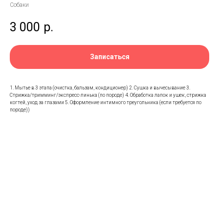
Собаки
3 000
р.
Записаться
1. Мытье в 3 этапа (очистка, бальзам, кондиционер) 2. Сушка и вычесывание 3.
Стрижка/тримминг/экспресс-линька (по породе) 4. Обработка лапок и ушек, стрижка
когтей, уход за глазами 5. Оформление интимного треугольника (если требуется по
породе))