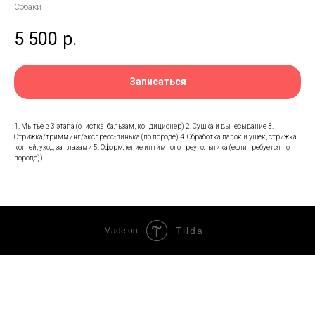
Собаки
5 500
р.
Записаться
1. Мытье в 3 этапа (очистка, бальзам, кондиционер) 2. Сушка и вычесывание 3.
Стрижка/тримминг/экспресс-линька (по породе) 4. Обработка лапок и ушек, стрижка
когтей, уход за глазами 5. Оформление интимного треугольника (если требуется по
породе))
Tilda
Made on